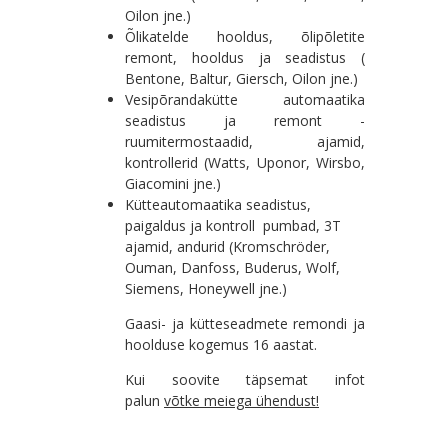
Oilon jne.)
Õlikatelde hooldus, õlipõletite
remont, hooldus ja seadistus (
Bentone, Baltur, Giersch, Oilon jne.)
Vesipõrandakütte automaatika
seadistus ja remont ­
ruumitermostaadid, ajamid,
kontrollerid (Watts, Uponor, Wirsbo,
Giacomini jne.)
Kütteautomaatika seadistus,
paigaldus ja kontroll ­ pumbad, 3T
ajamid, andurid (Kromschröder,
Ouman, Danfoss, Buderus, Wolf,
Siemens, Honeywell jne.)
Gaasi- ja kütteseadmete remondi ja
hoolduse kogemus 16 aastat.
Kui soovite täpsemat infot
palun
võtke meiega ühendust!