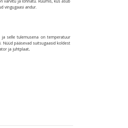
on värvitu ja lõhnatu. Ruumis, kus asub
ud vingugaasi andur.
a ja selle tulemusena on temperatuur
di. Nüüd pääsevad suitsugaasid koldest
ator ja juhtplaat
.