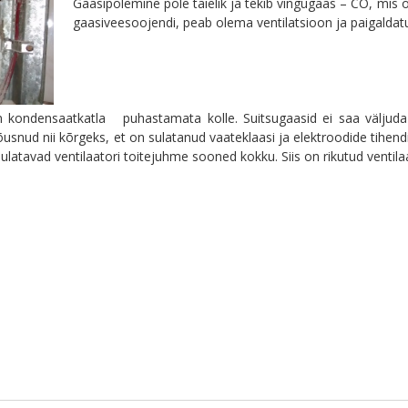
Gaasipõlemine pole täielik ja tekib vingugaas – CO, mis 
gaasiveesoojendi, peab olema ventilatsioon ja paigaldat
on kondensaatkatla puhastamata kolle. Suitsugaasid ei saa väljud
õusnud nii kõrgeks, et on sulatanud vaateklaasi ja elektroodide tihen
 sulatavad ventilaatori toitejuhme sooned kokku. Siis on rikutud ventila