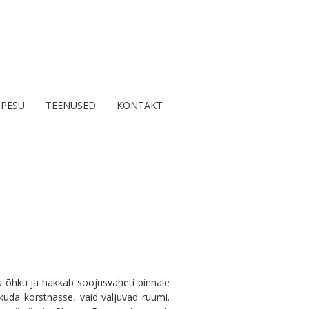
IPESU
TEENUSED
KONTAKT
ku õhku ja hakkab soojusvaheti pinnale
kuda korstnasse, vaid väljuvad ruumi.