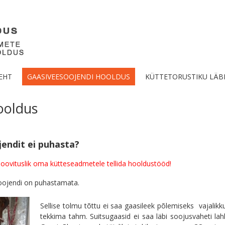
EHT
GAASIVEESOOJENDI HOOLDUS
KÜTTETORUSTIKU LÄB
ooldus
jendit ei puhasta?
oovituslik oma kütteseadmetele tellida hooldustööd!
oojendi on puhastamata.
Sellise tolmu tõttu ei saa gaasileek põlemiseks vajalik
tekkima tahm. Suitsugaasid ei saa läbi soojusvaheti lah