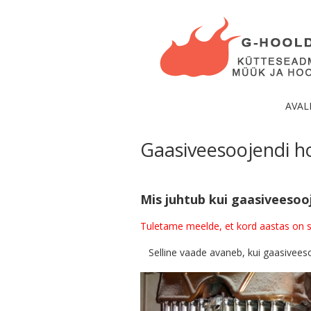
AVAL
Gaasiveesoojendi h
Mis juhtub kui gaasiveesoo
Tuletame meelde, et kord aastas on s
Selline vaade avaneb, kui gaasivees